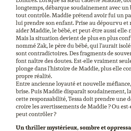
Londres. Lorsque sa sœur cadette Maddie, dont
longtemps, débarque soudainement avec un b
tout contrôle. Maddie prétend avoir fui un p
lui prendre son enfant. Prise au dépourvu et r
aider Maddie, le bébé, et peut-être aussi ell
Mais la situation devient de plus en plus co
nommé Zak, le père du bébé, qui l'aurait isol
sont contradictoires. Des fragments de souv
font naître des doutes. Est-elle vraiment seu
plonge dans l'histoire de Maddie, plus elle 
propre réalité.
Entre ancienne loyauté et nouvelle méfiance, 
brise. Puis Maddie disparaît soudainement, lai
cette responsabilité, Tessa doit prendre une d
croire les avertissements de Maddie ? Ou est-
peut contrôler ?
Un thriller mystérieux, sombre et oppressa