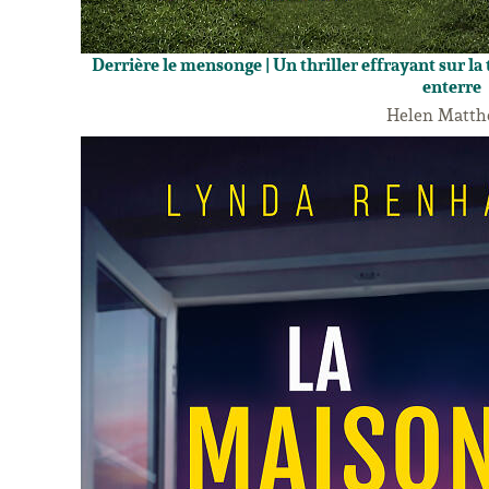
Derrière le mensonge | Un thriller effrayant sur la t
enterre
Helen Matt