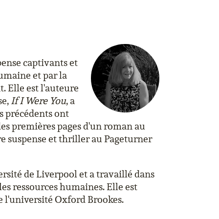
ense captivants et
umaine et par la
 Elle est l'auteure
se,
If I Were You
, a
ns précédents ont
des premières pages d'un roman au
re suspense et thriller au Pageturner
ersité de Liverpool et a travaillé dans
les ressources humaines. Elle est
de l'université Oxford Brookes.