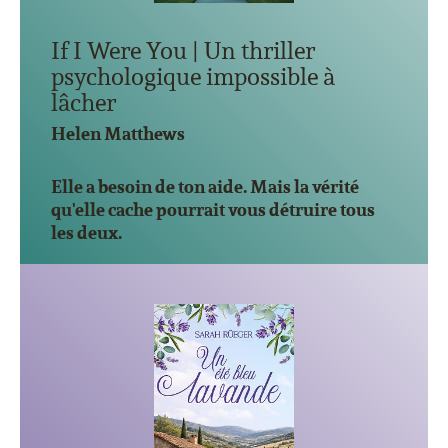
If I Were You | Un thriller
psychologique impossible à
lâcher
Helen Matthews
Elle a besoin de ton aide. Mais la vérité
qu'elle cache pourrait vous détruire tous
les deux.