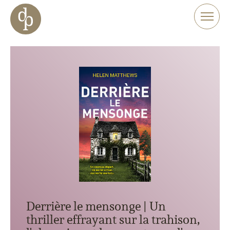
Aller au contenu principal
Aller à la navigation
Aller à la recherche sur le site web
Derrière le mensonge | Un
thriller effrayant sur la trahison,