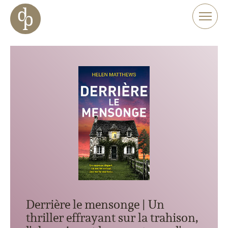
Aller au contenu principal
Aller à la navigation
Aller à la recherche sur le site web
Derrière le mensonge | Un
thriller effrayant sur la trahison,