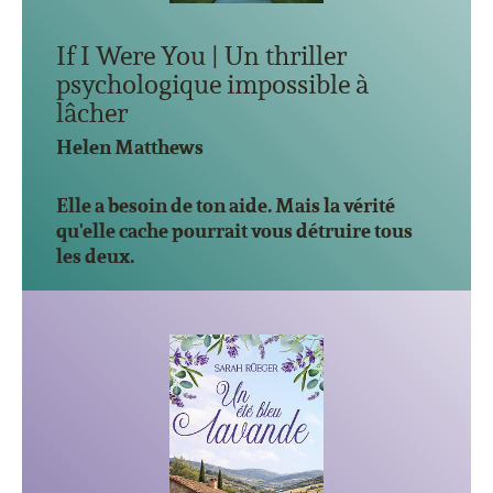
If I Were You | Un thriller
psychologique impossible à
lâcher
Helen Matthews
Elle a besoin de ton aide. Mais la vérité
qu'elle cache pourrait vous détruire tous
les deux.