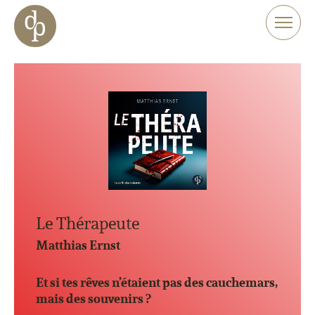
Aller au contenu principal
Aller à la navigation
Aller à la recherche sur le site web
Le Thérapeute
Matthias Ernst
Et si tes rêves n’étaient pas des cauchemars,
mais des souvenirs ?