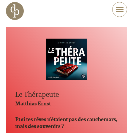
Aller au contenu principal
Aller à la navigation
Aller à la recherche sur le site web
Le Thérapeute
Matthias Ernst
Et si tes rêves n’étaient pas des cauchemars,
mais des souvenirs ?