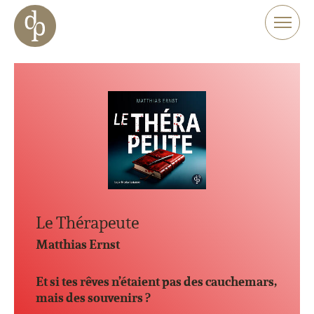
Aller au contenu principal
Aller à la navigation
Aller à la recherche sur le site web
Le Thérapeute
Matthias Ernst
Et si tes rêves n’étaient pas des cauchemars,
mais des souvenirs ?