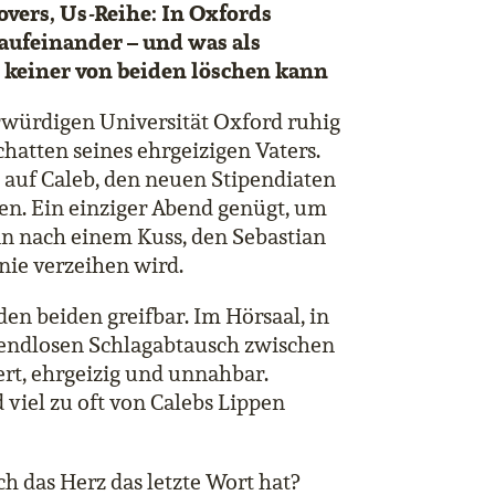
overs, Us
-
Reihe:
In Oxfords
ufeinander – und was als
as keiner von beiden löschen kann
hrwürdigen Universität Oxford ruhig
chatten seines ehrgeizigen Vaters.
y auf Caleb, den neuen Stipendiaten
en. Ein einziger Abend genügt, um
nn nach einem Kuss, den Sebastian
 nie verzeihen wird.
den beiden greifbar. Im Hörsaal, in
 endlosen Schlagabtausch zwischen
ert, ehrgeizig und unnahbar.
viel zu oft von Calebs Lippen
h das Herz das letzte Wort hat?