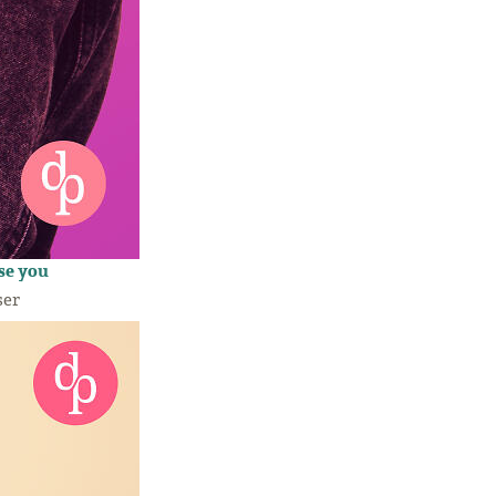
ose you
ser