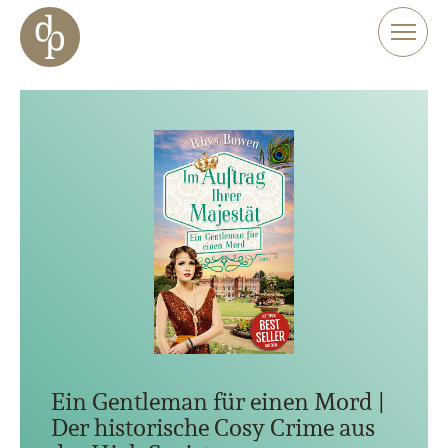
Zum Haupt-Inhalt springen
Zur Navigation springen
Zur Website-Suche springen
Ein Gentleman für einen Mord |
Der historische Cosy Crime aus