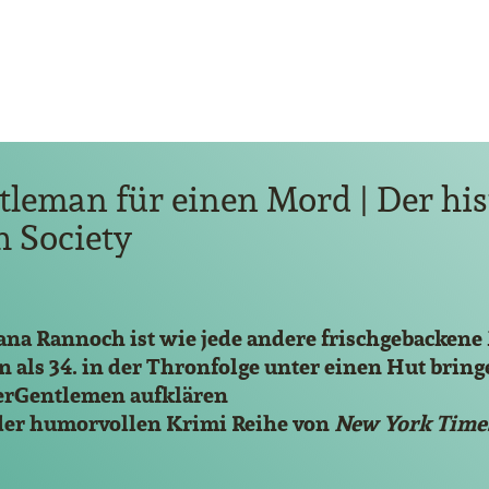
tleman für einen Mord | Der hi
h Society
ana Rannoch ist wie jede andere frischgebackene
 als 34. in der Thronfolge unter einen Hut brin
erGentlemen aufklären
l der humorvollen Krimi Reihe von
New York Time