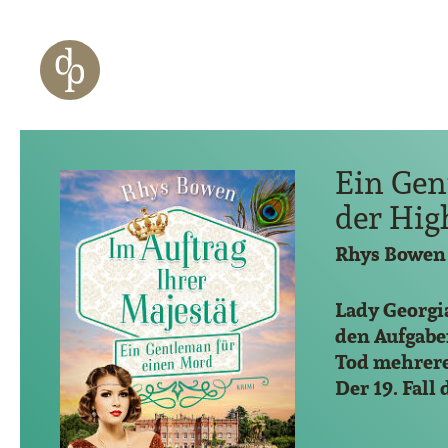
Zum Haupt-Inhalt springen
Zur Navigation springen
Zur Website-Suche springen
Ein Gen
der Hig
Rhys Bowen
Lady Georgi
den Aufgaben
Tod mehrer
Der 19. Fal