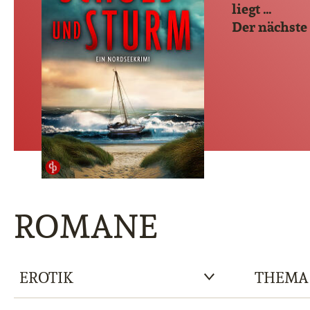
liegt …
Der nächste
ROMANE