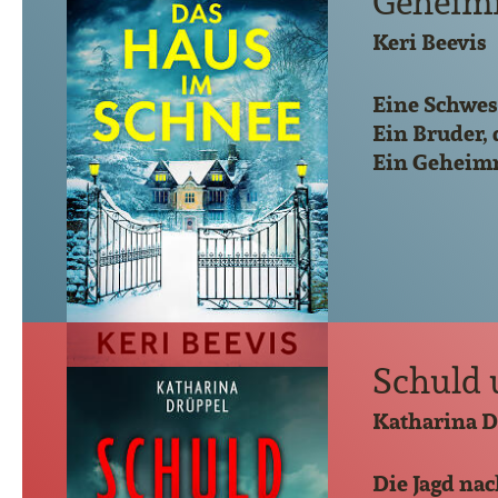
Geheim
Keri Beevis
Eine Schwest
Ein Bruder, 
Ein Geheimn
Schuld 
Katharina 
Die Jagd nac