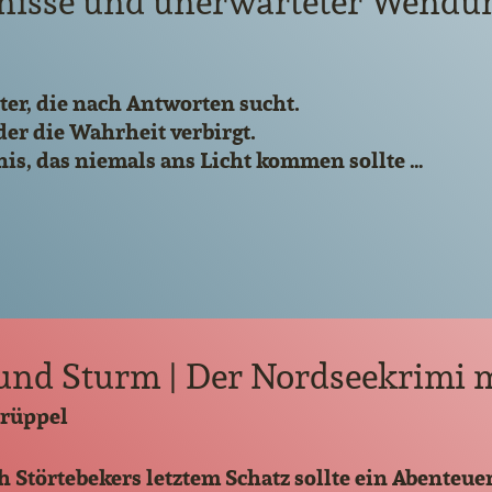
nisse und unerwarteter Wendu
er, die nach Antworten sucht.
der die Wahrheit verbirgt.
is, das niemals ans Licht kommen sollte …
und Sturm | Der Nordseekrimi mi
Drüppel
h Störtebekers letztem Schatz sollte ein Abenteue