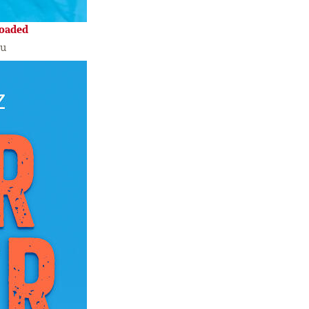
loaded
hu