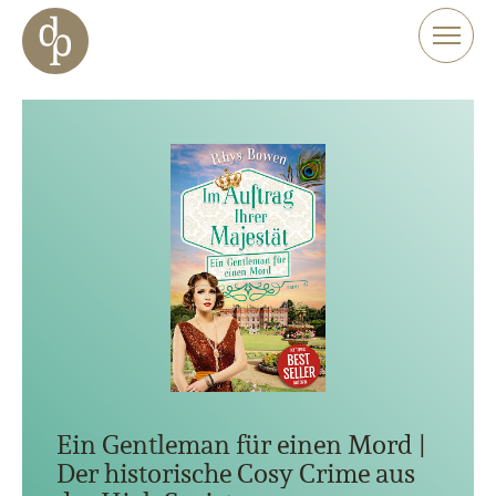
Zum Haupt-Inhalt springen
Zur Navigation springen
Zur Website-Suche springen
Ein Gentleman für einen Mord |
Der historische Cosy Crime aus