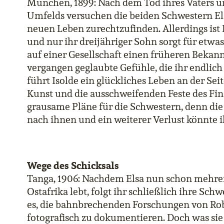
München, 1899: Nach dem Tod ihres Vaters 
Umfelds versuchen die beiden Schwestern Els
neuen Leben zurechtzufinden. Allerdings ist 
und nur ihr dreijähriger Sohn sorgt für etwas 
auf einer Gesellschaft einen früheren Bekann
vergangen geglaubte Gefühle, die ihr endli
führt Isolde ein glückliches Leben an der Se
Kunst und die ausschweifenden Feste des Fin 
grausame Pläne für die Schwestern, denn die
nach ihnen und ein weiterer Verlust könnte i
Wege des Schicksals
Tanga, 1906: Nachdem Elsa nun schon mehrer
Ostafrika lebt, folgt ihr schließlich ihre Sch
es, die bahnbrechenden Forschungen von Rob
fotografisch zu dokumentieren. Doch was sie 