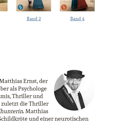
Band 2
Band 4
Matthias Ernst, der
ber als Psychologe
mis, Thriller und
zuletzt die Thriller
hunterin
. Matthias
 Schildkröte und einer neurotischen