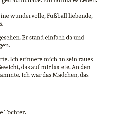
r geträumt habe. Ein normales Leben.
ne wundervolle, Fußball liebende,
s.
 gesehen. Er stand einfach da und
gen.
rte. Ich erinnere mich an sein raues
ewicht, das auf mir lastete. An den
 rammte. Ich war das Mädchen, das
e Tochter.