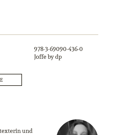
978-3-69090-436-0
Joffe by dp
E
texterin und