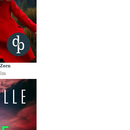
 Zorn
olm