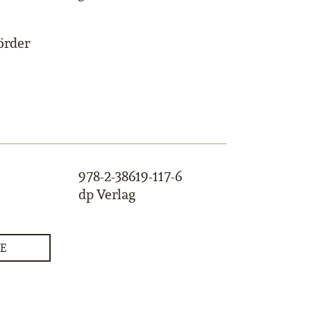
örder
978-2-38619-117-6
dp Verlag
E