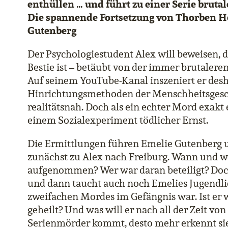
enthüllen … und führt zu einer Serie bruta
Die spannende Fortsetzung
von Thorben Ho
Gutenberg
Der Psychologiestudent Alex will beweisen, 
Bestie ist – betäubt von der immer brutalere
Auf seinem YouTube-Kanal inszeniert er des
Hinrichtungsmethoden der Menschheitsgesch
realitätsnah. Doch als ein echter Mord exakt 
einem Sozialexperiment tödlicher Ernst.
Die Ermittlungen führen Emelie Gutenberg u
zunächst zu Alex nach Freiburg. Wann und w
aufgenommen? Wer war daran beteiligt? Doch
und dann taucht auch noch Emelies Jugendli
zweifachen Mordes im Gefängnis war. Ist er 
geheilt? Und was will er nach all der Zeit vo
Serienmörder kommt, desto mehr erkennt sie 