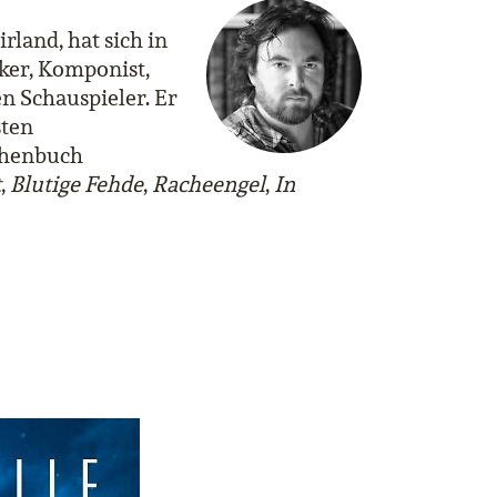
rland, hat sich in
iker, Komponist,
n Schauspieler. Er
sten
chenbuch
t
,
Blutige Fehde
,
Racheengel
,
In