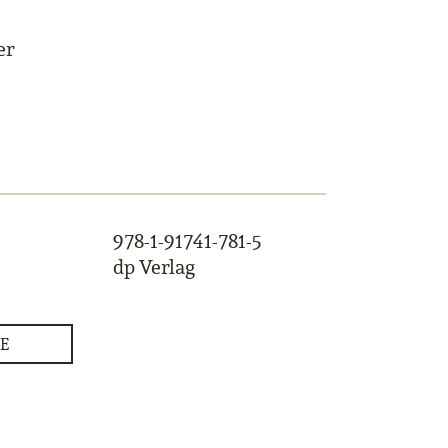
er
978-1-91741-781-5
dp Verlag
E