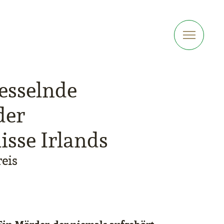
fesselnde
der
sse Irlands
reis