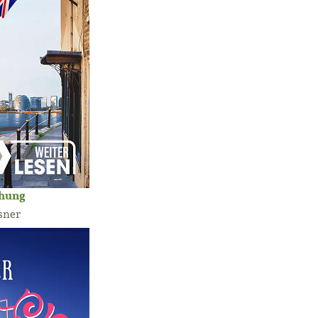
chung
sner