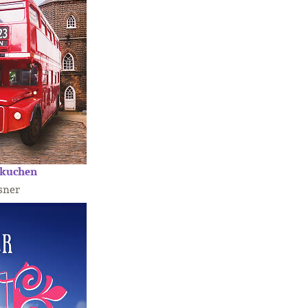
kuchen
sner