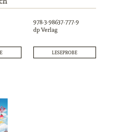
ch
978-3-98637-777-9
dp Verlag
E
LESEPROBE