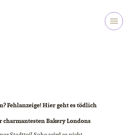
? Fehlanzeige! Hier geht es tödlich
 der charmantesten Bakery Londons
er Stadtteil Soho wird es nicht