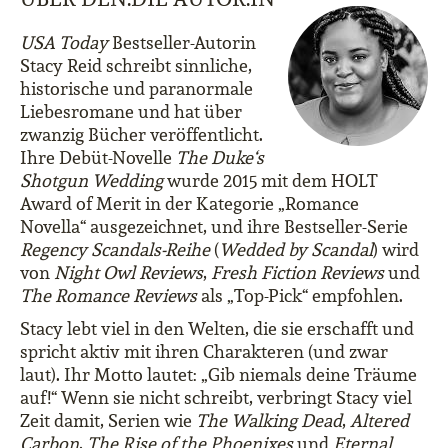
USA Today
Bestseller-Autorin
Stacy Reid schreibt sinnliche,
historische und paranormale
Liebesromane und hat über
zwanzig Bücher veröffentlicht.
Ihre Debüt-Novelle
The Duke‘s
Shotgun Wedding
wurde 2015 mit dem HOLT
Award of Merit in der Kategorie „Romance
Novella“ ausgezeichnet, und ihre Bestseller-Serie
Regency Scandals-Reihe
(
Wedded by Scandal
) wird
von
Night Owl Reviews
,
Fresh Fiction Reviews
und
The Romance Reviews
als „Top-Pick“ empfohlen.
Stacy lebt viel in den Welten, die sie erschafft und
spricht aktiv mit ihren Charakteren (und zwar
laut). Ihr Motto lautet: „Gib niemals deine Träume
auf!“ Wenn sie nicht schreibt, verbringt Stacy viel
Zeit damit, Serien wie
The Walking Dead
,
Altered
Carbon
,
The Rise of the Phoenixes
und
Eternal