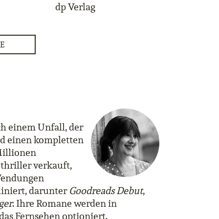
dp Verlag
E
h einem Unfall, der
nd einen kompletten
Millionen
hriller verkauft,
 Wendungen
iniert, darunter
Goodreads Debut
,
ger
. Ihre Romane werden in
das Fernsehen optioniert.