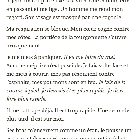
Je jette un coup d’œil vers la vitre côté conducteur
en passant et me fige. Un homme me rend mon
regard. Son visage est masqué par une cagoule.
Ma respiration se bloque. Mon cœur cogne contre
mes côtes. La portière de la fourgonnette s’ouvre
brusquement.
Je me mets à paniquer.
Il va me faire du mal
.
Aucune méprise n’est possible. Je fais volte-face et
me mets à courir, mes pas résonnent contre
l’asphalte, mes poumons sont en feu.
Je fais de la
course à pied. Je devrais être plus rapide. Je dois
être plus rapide.
Il me rattrape déjà. Il est trop rapide. Une seconde
plus tard, il est sur moi.
Ses bras m’enserrent comme un étau. Je pousse un
cri, aigu et désespéré, mais sa main gantée s’abat