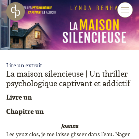
Aller au contenu principal
Aller à la navigation
Aller à la recherche sur le site web
Lire un extrait
La maison silencieuse | Un thriller
psychologique captivant et addictif
Livre un
Chapitre un
Joanna
Les yeux clos, je me laisse glisser dans l’eau. Nager