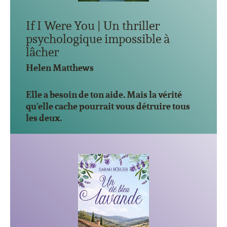
If I Were You | Un thriller
psychologique impossible à
lâcher
Helen Matthews
Elle a besoin de ton aide. Mais la vérité
qu'elle cache pourrait vous détruire tous
les deux.