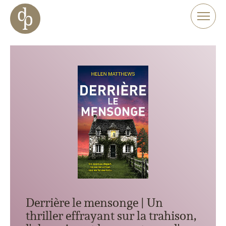
Aller au contenu principal
Aller à la navigation
Aller à la recherche sur le site web
Derrière le mensonge | Un
thriller effrayant sur la trahison,