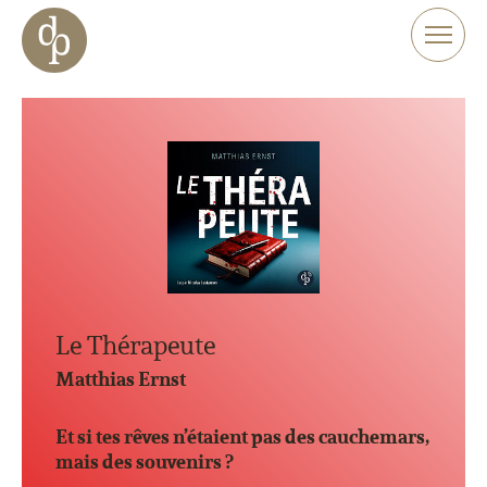
Aller au contenu principal
Aller à la navigation
Aller à la recherche sur le site web
Le Thérapeute
Matthias Ernst
Et si tes rêves n’étaient pas des cauchemars,
mais des souvenirs ?