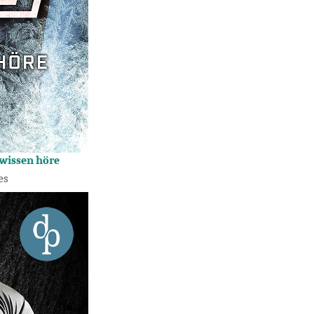
ewissen höre
es