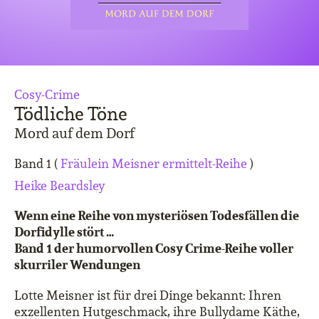
Cosy-Crime
Tödliche Töne
Mord auf dem Dorf
Band 1 (
Fräulein Meisner ermittelt-Reihe
)
Heike Beardsley
Wenn eine Reihe von mysteriösen Todesfällen die
Dorfidylle stört …
Band 1 der humorvollen Cosy Crime-Reihe voller
skurriler Wendungen
Lotte Meisner ist für drei Dinge bekannt: Ihren
exzellenten Hutgeschmack, ihre Bullydame Käthe,