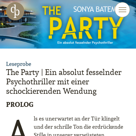
Zum Haupt-Inhalt springen
Zur Navigation springen
Zur Website-Suche springen
Leseprobe
The Party | Ein absolut fesselnder
Psychothriller mit einer
schockierenden Wendung
PROLOG
A
ls es unerwartet an der Tür klingelt
und der schrille Ton die erdrückende
Stille in unserer verwüsteten