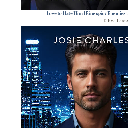
Love to Hate Him | Eine spicy Enemies 
Talina Lean