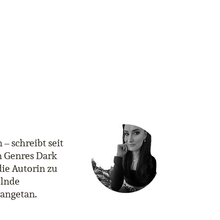
– schreibt seit
n Genres Dark
ie Autorin zu
elnde
 angetan.