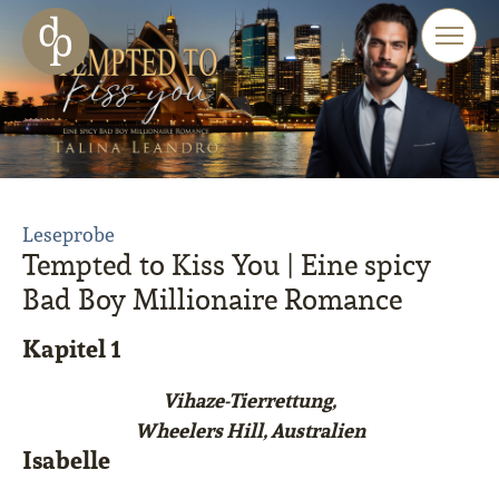
Zum Haupt-Inhalt springen
Zur Navigation springen
Zur Website-Suche springen
Leseprobe
Tempted to Kiss You | Eine spicy
Bad Boy Millionaire Romance
Kapitel 1
Vihaze-Tierrettung,
Wheelers Hill, Australien
Isabelle