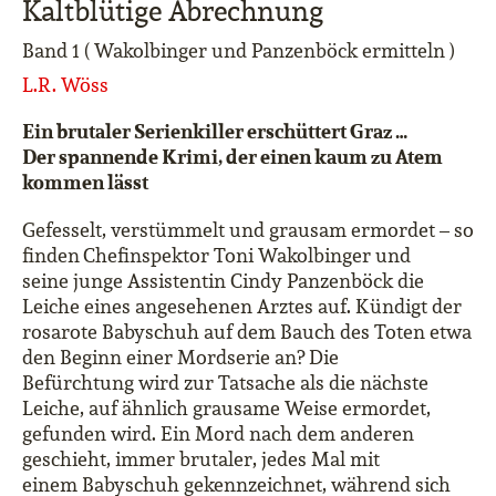
Kaltblütige Abrechnung
Band 1 ( Wakolbinger und Panzenböck ermitteln )
L.R. Wöss
Ein brutaler Serienkiller erschüttert Graz …
Der spannende Krimi, der einen kaum zu Atem
kommen lässt
Gefesselt, verstümmelt und grausam ermordet – so
finden
Chefinspektor Toni Wakolbinger und
seine
junge Assistentin Cindy Panzenböck die
Leiche eines angesehenen Arztes
auf. Kündigt der
rosarote Babyschuh auf dem Bauch des Toten etwa
den Beginn einer
Mordserie an?
Die
Befürchtung
wird zur Tatsache als die nächste
Leiche, auf ähnlich grausame Weise ermordet,
gefunden wird. Ein Mord
nach dem anderen
geschieht, immer brutaler, jedes Mal mit
einem Babys
chuh gekennzeichnet, während sich