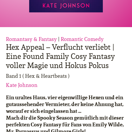
Romantasy & Fantasy
|
Romantic Comedy
Hex Appeal – Verflucht verliebt |
Eine Found Family Cosy Fantasy
voller Magie und Hokus Pokus
Band 1 ( Hex & Heartbeats )
Kate Johnson
Ein uraltes Haus, vier eigenwillige Hexen und ein
gutaussehender Vermieter, der keine Ahnung hat,
worauf er sich eingelassen hat …
Mach dir die Spooky Season gemütlich mit dieser
perfekten Cosy Fantasy für Fans von Emily Wilde,
Mr. Parnassus und Gilmore Girls!