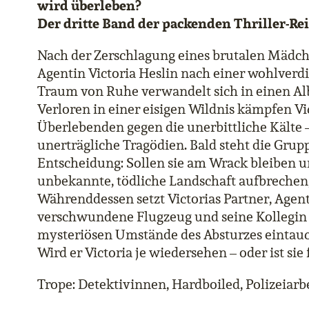
wird überleben?
Der dritte Band der packenden Thriller-Rei
Nach der Zerschlagung eines brutalen Mädch
Agentin Victoria Heslin nach einer wohlverdi
Traum von Ruhe verwandelt sich in einen Alb
Verloren in einer eisigen Wildnis kämpfen V
Überlebenden gegen die unerbittliche Kälte –
unerträgliche Tragödien. Bald steht die Grup
Entscheidung: Sollen sie am Wrack bleiben u
unbekannte, tödliche Landschaft aufbrechen,
Währenddessen setzt Victorias Partner, Agent 
verschwundene Flugzeug und seine Kollegin zu
mysteriösen Umstände des Absturzes eintauch
Wird er Victoria je wiedersehen – oder ist si
Trope: Detektivinnen, Hardboiled, Polizeiarb