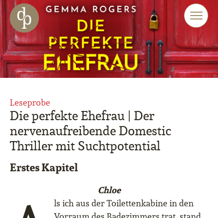
Zum Haupt-Inhalt springen
Zur Navigation springen
Zur Website-Suche springen
Leseprobe
Die perfekte Ehefrau | Der
nervenaufreibende Domestic
Thriller mit Suchtpotential
Erstes Kapitel
Chloe
ls ich aus der Toilettenkabine in den
Vorraum des Badezimmers trat, stand