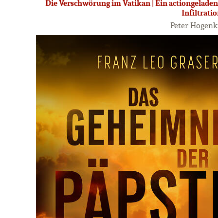
Die Verschwörung im Vatikan | Ein actiongeladene
Infiltrati
Peter Hogen