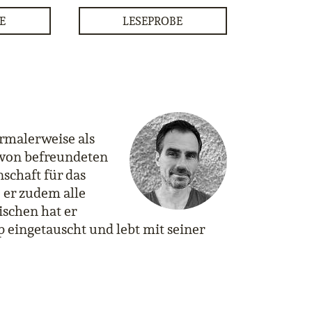
E
LESEPROBE
ormalerweise als
t von befreundeten
nschaft für das
 er zudem alle
ischen hat er
 eingetauscht und lebt mit seiner