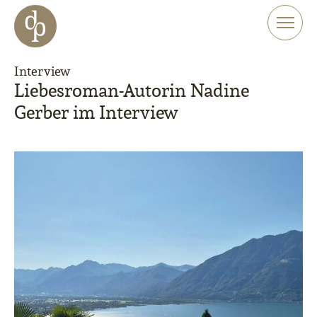
Zum Haupt-Inhalt springen
Zur Navigation springen
Zur Website-Suche springen
Interview
Liebesroman-Autorin Nadine
Gerber im Interview