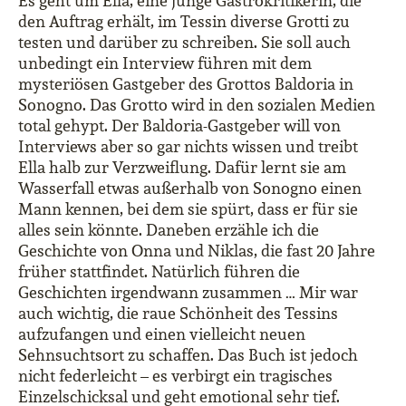
Es geht um Ella, eine junge Gastrokritikerin, die
den Auftrag erhält, im Tessin diverse Grotti zu
testen und darüber zu schreiben. Sie soll auch
unbedingt ein Interview führen mit dem
mysteriösen Gastgeber des Grottos Baldoria in
Sonogno. Das Grotto wird in den sozialen Medien
total gehypt. Der Baldoria-Gastgeber will von
Interviews aber so gar nichts wissen und treibt
Ella halb zur Verzweiflung. Dafür lernt sie am
Wasserfall etwas außerhalb von Sonogno einen
Mann kennen, bei dem sie spürt, dass er für sie
alles sein könnte. Daneben erzähle ich die
Geschichte von Onna und Niklas, die fast 20 Jahre
früher stattfindet. Natürlich führen die
Geschichten irgendwann zusammen … Mir war
auch wichtig, die raue Schönheit des Tessins
aufzufangen und einen vielleicht neuen
Sehnsuchtsort zu schaffen. Das Buch ist jedoch
nicht federleicht – es verbirgt ein tragisches
Einzelschicksal und geht emotional sehr tief.