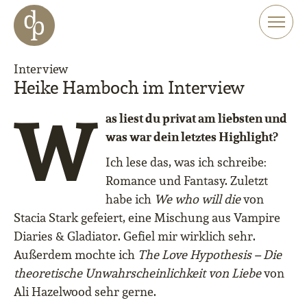
Zum Haupt-Inhalt springen
Zur Navigation springen
Zur Website-Suche springen
Interview
Heike Hamboch im Interview
W
as liest du privat am liebsten und
was war dein letztes Highlight?
Ich lese das, was ich schreibe:
Romance und Fantasy. Zuletzt
habe ich
We who will die
von
Stacia Stark gefeiert, eine Mischung aus Vampire
Diaries & Gladiator. Gefiel mir wirklich sehr.
Außerdem mochte ich
The Love Hypothesis – Die
theoretische Unwahrscheinlichkeit von Liebe
von
Ali Hazelwood sehr gerne.