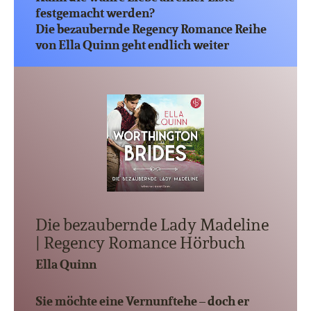
festgemacht werden?
Die bezaubernde Regency Romance Reihe
von Ella Quinn geht endlich weiter
Die bezaubernde Lady Madeline
| Regency Romance Hörbuch
Ella Quinn
Sie möchte eine Vernunftehe – doch er