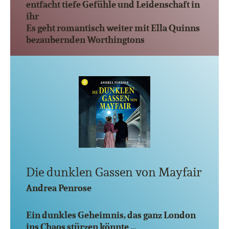
entfacht tiefe Gefühle und Leidenschaft in
ihr
Es geht romantisch weiter mit Ella Quinns
bezaubernden Worthingtons
Die dunklen Gassen von Mayfair
Andrea Penrose
Ein dunkles Geheimnis, das ganz London
ins Chaos stürzen könnte …