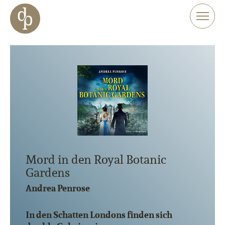
Zum Haupt-Inhalt springen
Zur Navigation springen
Zur Website-Suche springen
Mord in den Royal Botanic
Gardens
Andrea Penrose
In den Schatten Londons finden sich