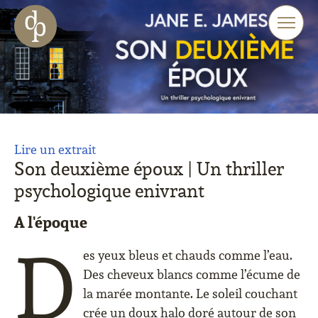
Aller au contenu principal
Aller à la navigation
Aller à la recherche sur le site web
Lire un extrait
Son deuxième époux | Un thriller
psychologique enivrant
A l'époque
D
es yeux bleus et chauds comme l’eau.
Des cheveux blancs comme l’écume de
la marée montante. Le soleil couchant
crée un doux halo doré autour de son