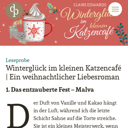
Zum Haupt-Inhalt springen
Zur Navigation springen
Zur Website-Suche springen
Leseprobe
Winterglück im kleinen Katzencafé
| Ein weihnachtlicher Liebesroman
1. Das entzauberte Fest – Malva
D
er Duft von Vanille und Kakao hängt
in der Luft, während ich die letzte
Schicht Sahne auf die Torte streiche.
Sie ist ein kleines Meisterwerk, wenn