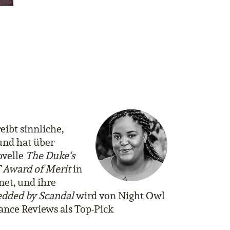
eibt sinnliche,
und hat über
ovelle
The Duke‘s
Award of Merit
in
et, und ihre
dded by Scandal
wird von Night Owl
ance Reviews als Top-Pick