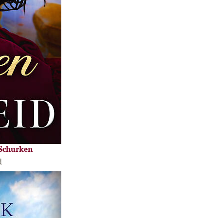
 Schurken
d