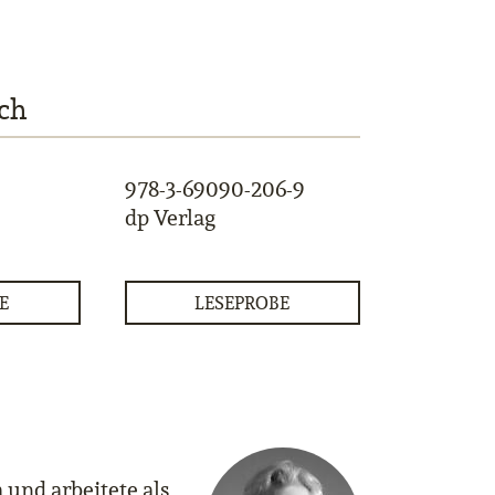
ch
978-3-69090-206-9
dp Verlag
E
LESEPROBE
 und arbeitete als