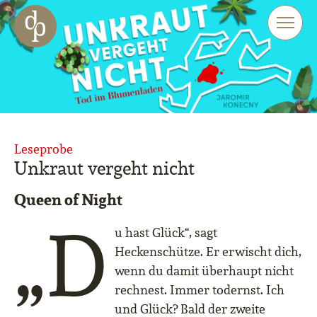
Zum Haupt-Inhalt springen
Zur Navigation springen
Zur Website-Suche springen
Leseprobe
Unkraut vergeht nicht
Queen of Night
„D
u hast Glück“, sagt
Heckenschütze. Er erwischt dich,
wenn du damit überhaupt nicht
rechnest. Immer todernst. Ich
und Glück? Bald der zweite