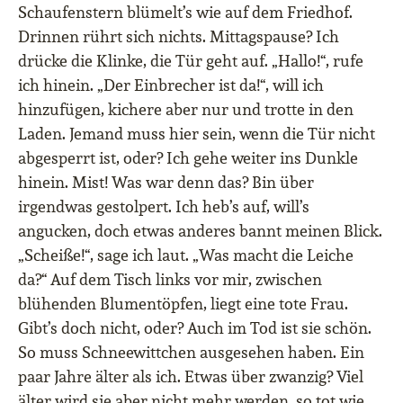
Schaufenstern blümelt’s wie auf dem Friedhof.
Drinnen rührt sich nichts. Mittagspause? Ich
drücke die Klinke, die Tür geht auf. „Hallo!“, rufe
ich hinein. „Der Einbrecher ist da!“, will ich
hinzufügen, kichere aber nur und trotte in den
Laden. Jemand muss hier sein, wenn die Tür nicht
abgesperrt ist, oder? Ich gehe weiter ins Dunkle
hinein. Mist! Was war denn das? Bin über
irgendwas gestolpert. Ich heb’s auf, will’s
angucken, doch etwas anderes bannt meinen Blick.
„Scheiße!“, sage ich laut. „Was macht die Leiche
da?“ Auf dem Tisch links vor mir, zwischen
blühenden Blumentöpfen, liegt eine tote Frau.
Gibt’s doch nicht, oder? Auch im Tod ist sie schön.
So muss Schneewittchen ausgesehen haben. Ein
paar Jahre älter als ich. Etwas über zwanzig? Viel
älter wird sie aber nicht mehr werden, so tot wie