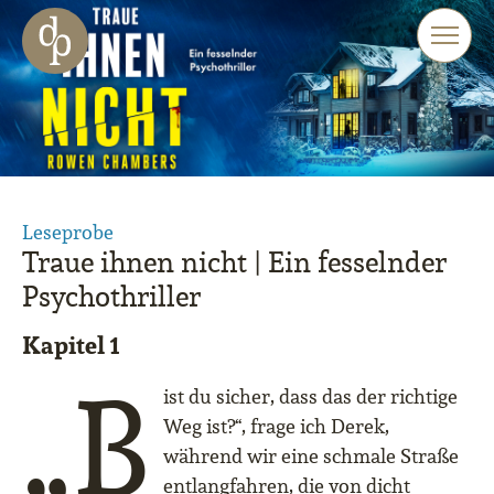
Zum Haupt-Inhalt springen
Zur Navigation springen
Zur Website-Suche springen
Leseprobe
Traue ihnen nicht | Ein fesselnder
Psychothriller
Kapitel 1
„B
ist du sicher, dass das der richtige
Weg ist?“, frage ich Derek,
während wir eine schmale Straße
entlangfahren, die von dicht