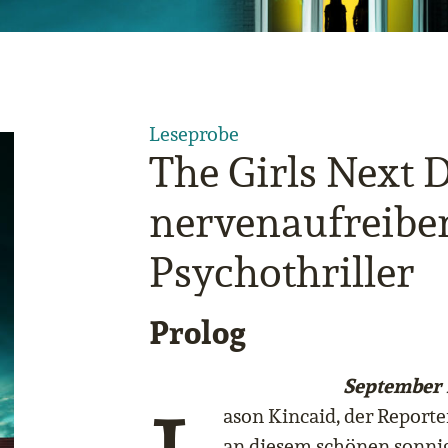
Leseprobe
The Girls Next D
nervenaufreibe
Psychothriller
Prolog
September 
ason Kincaid, der Reporte
an diesem schönen sonni