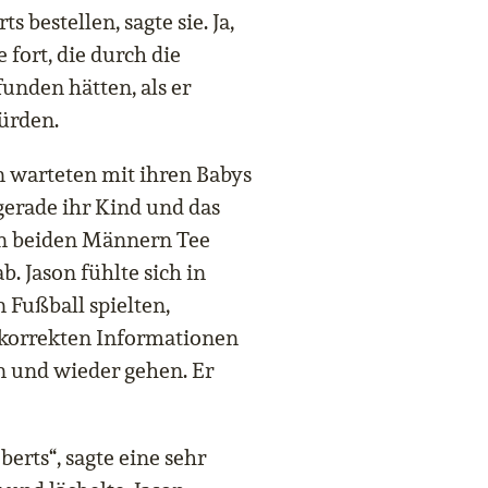
 bestellen, sagte sie. Ja,
e fort, die durch die
nden hätten, als er
ürden.
n warteten mit ihren Babys
e gerade ihr Kind und das
en beiden Männern Tee
b. Jason fühlte sich in
 Fußball spielten,
e korrekten Informationen
 und wieder gehen. Er
berts“, sagte eine sehr