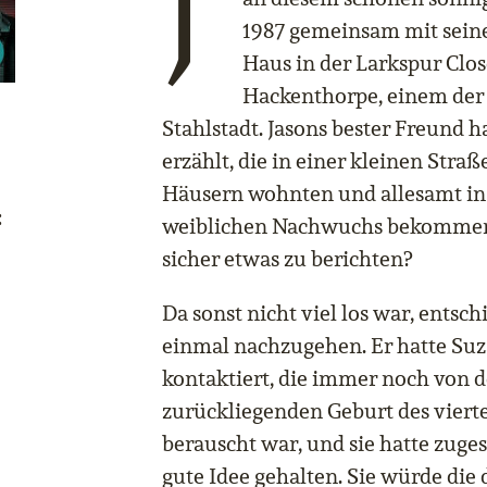
J
1987 gemeinsam mit sein
Haus in der Larkspur Clo
Hackenthorpe, einem der 
Stahlstadt. Jasons bester Freund h
erzählt, die in einer kleinen Stra
Häusern wohnten und allesamt in
:
weiblichen Nachwuchs bekommen 
sicher etwas zu berichten?
Da sonst nicht viel los war, entsc
einmal nachzugehen. Er hatte Su
kontaktiert, die immer noch von d
zurückliegenden Geburt des viert
berauscht war, und sie hatte zuge
gute Idee gehalten. Sie würde die