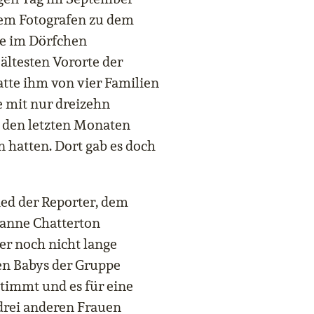
em Fotografen zu dem
se im Dörfchen
ältesten Vororte der
atte ihm von vier Familien
ße mit nur dreizehn
 den letzten Monaten
hatten. Dort gab es doch
hied der Reporter, dem
zanne Chatterton
er noch nicht lange
en Babys der Gruppe
stimmt und es für eine
 drei anderen Frauen