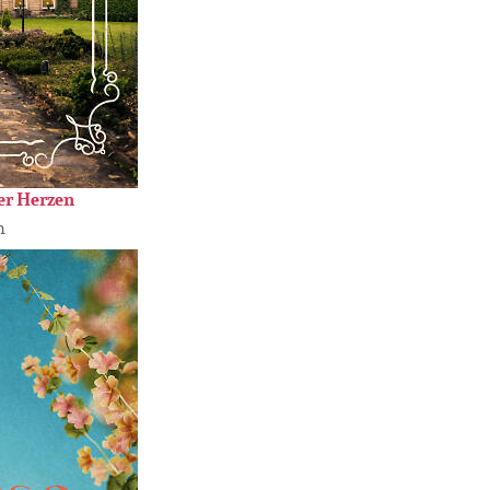
er Herzen
n