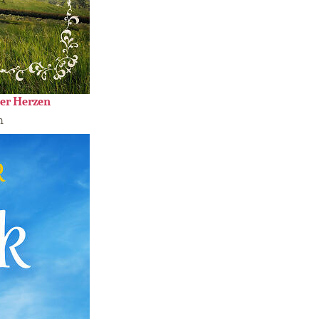
er Herzen
n