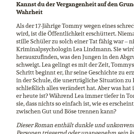
Kannst du der Vergangenheit auf den Grun
Wahrheit
Als der 17-Jährige Tommy wegen eines schr
wird, ist die Öffentlichkeit erschüttert. Ni
stille Schüler zu solch einer Tat fähig war – 
Kriminalpsychologin Lea Lindmann. Sie wird
herauszufinden, was den Jungen in den Abg
schweigt. Lea gelingt es mit der Zeit, Tommy
Schritt beginnt er, ihr seine Geschichte zu 
in der Schule, die unerträgliche Situation zu
schließlich alles verändert hat. Aber was hat
er heute ist? Während Lea immer tiefer in To
sie, dass nichts so einfach ist, wie es ersche
zwischen Gut und Böse trennen kann?
Dieser Roman enthält dunkle und unkonvent
Personen triggernd oder unangenehm sein k