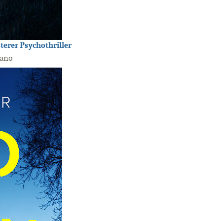
sterer Psychothriller
jano