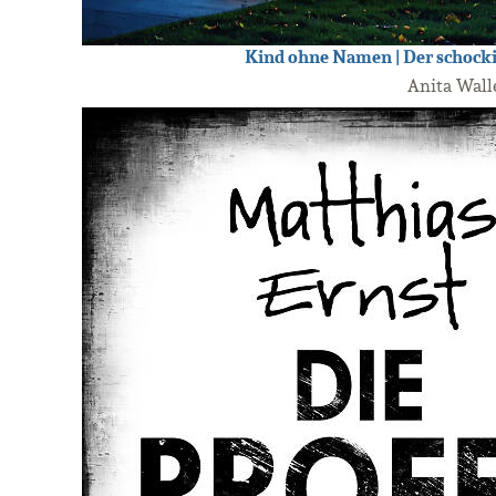
Kind ohne Namen | Der schocki
Anita Wall