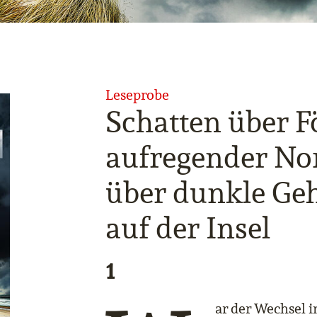
Leseprobe
Schatten über F
aufregender No
über dunkle Ge
auf der Insel
1
ar der Wechsel i