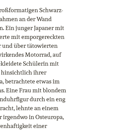
 großformatigen Schwarz-
srahmen an der Wand
n. Ein junger Japaner mit
erte mit emporgereckten
r und über tätowierten
wirkendes Motorrad, auf
ekleidete Schülerin mit
 hinsichtlich ihrer
a, betrachtete etwas im
s. Eine Frau mit blondem
anduhrfigur durch ein eng
bracht, lehnte an einem
r irgendwo in Osteuropa,
enhaftigkeit einer