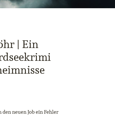
öhr | Ein
rdseekrimi
heimnisse
n den neuen Job ein Fehler