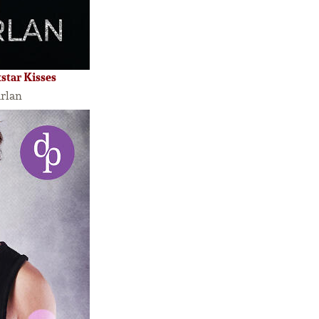
star Kisses
rlan