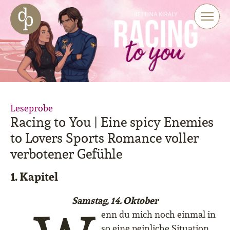
Zum Haupt-Inhalt springen
Zur Navigation springen
Zur Website-Suche springen
Leseprobe
Racing to You | Eine spicy Enemies
to Lovers Sports Romance voller
verbotener Gefühle
1. Kapitel
Samstag, 14. Oktober
enn du mich noch einmal in
so eine peinliche Situation