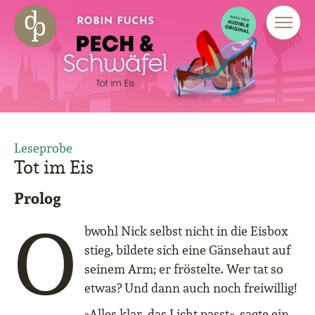
Zum Haupt-Inhalt springen
Zur Navigation springen
Zur Website-Suche springen
Leseprobe
Tot im Eis
Prolog
O
bwohl Nick selbst nicht in die Eisbox
stieg, bildete sich eine Gänsehaut auf
seinem Arm; er fröstelte. Wer tat so
etwas? Und dann auch noch freiwillig!
»Alles klar, das Licht passt«, sagte ein