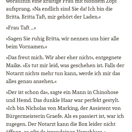
woraufhin eine kräftige Frau mit blondem Zopf
aufsprang. »Na endlich sind Sie da! Ich bin die
Britta. Britta Taft, mir gehört der Laden.«
»Frau Taft …«
»Sagen Sie ruhig Britta, wir nennen uns hier alle
beim Vornamen.«
»Das freut mich. Wir aber eher nicht«, entgegnete
Maike. »Es tut mir leid, was geschehen ist. Falls der
Notarzt nichts mehr tun kann, werde ich mir das
alles genau ansehen.«
»Der ist schon da«, sagte ein Mann in Chinohose
und Hemd. Das dunkle Haar war perfekt gestylt.
»Ich bin Nicholas von Marking, der Assistent von
Bürgermeisterin Graefe. Als es passiert ist, war ich
zugegen. Der Notarzt kann die Box leider nicht
öffnen, es gibt da irgendeinen Verschluss.«